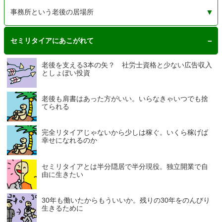
事務所という老後の居場所
独立開業しての士業事務所という、老後の居場所に絶好
閑古鳥ってどんな鳥？ なぜ鳴くの？
毎日タダの居場所も模索する。事務所家賃が払えなくな
セミリタイアにあこがれて
の隠れ家
る日に備えて
老後を支える3本の矢？ 社労士資格と少ない広告収入
としょぼい投資
老後も肩書はあった方がいい。いらなきゃいつでも捨
てられる
完全リタイアじゃないから少しは稼ぐ。いくら稼げば
幸せになれるのか
セミリタイアとは半分隠居で半分現役。独立開業で自
由に生きたい
30年も働いたからもういいか。残りの30年をのんびり
生きるために