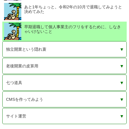
あと1年ちょっと。令和2年の10月で退職してみようと
決めてみた
早期退職して個人事業主のフリをするために、しなき
ゃいけないこと
独立開業という隠れ蓑
本業を生かして副業で稼ぐという、うまい話にあこがれ
毎日行くところがないと困るから・・・事務所が欲しい
完全リタイアでは世間体が悪いから。セミリタイアして
老後開業の皮算用
て
も、まわりに気付かれないようにするために
配当金と株主優待だけのために。売る気がないから株価
年金と事業の赤字。損益通算で節税できるかな？
保険を見直す勇気が足りずに弱気の更新。でも、2年後
定年まで待てない。年金をもらうまでは税金非課税の儲
定年間近のサラリーマンの副業は事業とは認められない
七つ道具
は気にしない・・・するなよ、私！
の自動更新拒否は忘れるな！
からない個人事業主
けど
作務衣を着続け20年。この3つの商品だけでいい
工具と素材（人から見たらゴミ）。断捨離なんてしない
「ないなら作る」と息巻いていたけど、結局挫折したモ
CMSを作ってみよう
よ！
ノたち
HTMLy
画像のメインサイズは？
AnchorCMS 超シンプル超軽量CMS
flatpressというCMSでコメントができる
CMSimple_XH-1.7.2
Bludit（フラットファイルCMS）
CMS（コンテンツ管理システム）を一から作り始めた記
サイト運営
録
pタグは絶対に必要か
マークダウンの覚書
サーバーいろいろ