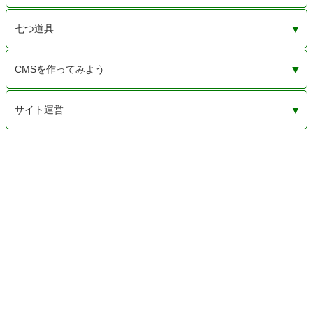
配当金と株主優待だけのために。売る気がないから株価
年金と事業の赤字。損益通算で節税できるかな？
保険を見直す勇気が足りずに弱気の更新。でも、2年後
定年まで待てない。年金をもらうまでは税金非課税の儲
定年間近のサラリーマンの副業は事業とは認められない
七つ道具
は気にしない・・・するなよ、私！
の自動更新拒否は忘れるな！
からない個人事業主
けど
作務衣を着続け20年。この3つの商品だけでいい
工具と素材（人から見たらゴミ）。断捨離なんてしない
「ないなら作る」と息巻いていたけど、結局挫折したモ
CMSを作ってみよう
よ！
ノたち
HTMLy
画像のメインサイズは？
AnchorCMS 超シンプル超軽量CMS
flatpressというCMSでコメントができる
CMSimple_XH-1.7.2
Bludit（フラットファイルCMS）
CMS（コンテンツ管理システム）を一から作り始めた記
サイト運営
録
pタグは絶対に必要か
マークダウンの覚書
サーバーいろいろ