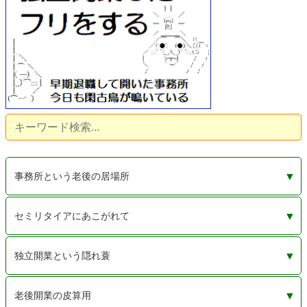
事務所という老後の居場所
独立開業しての士業事務所という、老後の居場所に絶好
閑古鳥ってどんな鳥？ なぜ鳴くの？
毎日タダの居場所も模索する。事務所家賃が払えなくな
セミリタイアにあこがれて
の隠れ家
る日に備えて
老後を支える3本の矢？ 社労士資格と少ない広告収入
老後も肩書はあった方がいい。いらなきゃいつでも捨て
完全リタイアじゃないから少しは稼ぐ。いくら稼げば幸
セミリタイアとは半分隠居で半分現役。独立開業で自由
30年も働いたからもういいか。残りの30年をのんびり生
あと1年ちょっと。令和2年の10月で退職してみようと決
早期退職して個人事業主のフリをするために、しなきゃ
独立開業という隠れ蓑
としょぼい投資
られる
せになれるのか
に生きたい
きるために
めてみた
いけないこと
本業を生かして副業で稼ぐという、うまい話にあこがれ
毎日行くところがないと困るから・・・事務所が欲しい
完全リタイアでは世間体が悪いから。セミリタイアして
老後開業の皮算用
て
も、まわりに気付かれないようにするために