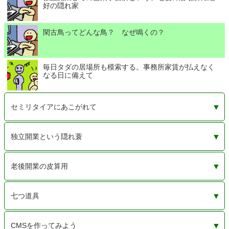
好の隠れ家
閑古鳥ってどんな鳥？ なぜ鳴くの？
毎日タダの居場所も模索する。事務所家賃が払えなく
なる日に備えて
セミリタイアにあこがれて
老後を支える3本の矢？ 社労士資格と少ない広告収入
老後も肩書はあった方がいい。いらなきゃいつでも捨て
完全リタイアじゃないから少しは稼ぐ。いくら稼げば幸
セミリタイアとは半分隠居で半分現役。独立開業で自由
30年も働いたからもういいか。残りの30年をのんびり生
あと1年ちょっと。令和2年の10月で退職してみようと決
早期退職して個人事業主のフリをするために、しなきゃ
独立開業という隠れ蓑
としょぼい投資
られる
せになれるのか
に生きたい
きるために
めてみた
いけないこと
本業を生かして副業で稼ぐという、うまい話にあこがれ
毎日行くところがないと困るから・・・事務所が欲しい
完全リタイアでは世間体が悪いから。セミリタイアして
老後開業の皮算用
て
も、まわりに気付かれないようにするために
配当金と株主優待だけのために。売る気がないから株価
年金と事業の赤字。損益通算で節税できるかな？
保険を見直す勇気が足りずに弱気の更新。でも、2年後
定年まで待てない。年金をもらうまでは税金非課税の儲
定年間近のサラリーマンの副業は事業とは認められない
七つ道具
は気にしない・・・するなよ、私！
の自動更新拒否は忘れるな！
からない個人事業主
けど
作務衣を着続け20年。この3つの商品だけでいい
工具と素材（人から見たらゴミ）。断捨離なんてしない
「ないなら作る」と息巻いていたけど、結局挫折したモ
CMSを作ってみよう
よ！
ノたち