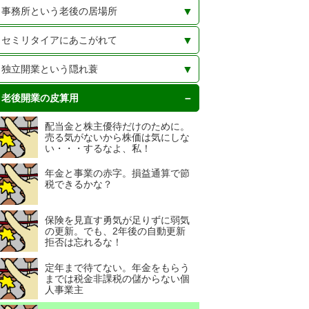
事務所という老後の居場所
独立開業しての士業事務所とい
閑古鳥ってどんな鳥？ なぜ鳴く
毎日タダの居場所も模索する。事
セミリタイアにあこがれて
う、老後の居場所に絶好の隠れ家
の？
務所家賃が払えなくなる日に備え
て
老後を支える3本の矢？ 社労士資
老後も肩書はあった方がいい。い
完全リタイアじゃないから少しは
セミリタイアとは半分隠居で半分
30年も働いたからもういいか。残
あと1年ちょっと。令和2年の10月
早期退職して個人事業主のフリを
独立開業という隠れ蓑
格と少ない広告収入としょぼい投
らなきゃいつでも捨てられる
稼ぐ。いくら稼げば幸せになれる
現役。独立開業で自由に生きたい
りの30年をのんびり生きるために
で退職してみようと決めてみた
するために、しなきゃいけないこ
資
のか
と
本業を生かして副業で稼ぐとい
毎日行くところがないと困るか
完全リタイアでは世間体が悪いか
老後開業の皮算用
う、うまい話にあこがれて
ら・・・事務所が欲しい
ら。セミリタイアしても、まわり
に気付かれないようにするために
配当金と株主優待だけのために。
売る気がないから株価は気にしな
い・・・するなよ、私！
年金と事業の赤字。損益通算で節
税できるかな？
保険を見直す勇気が足りずに弱気
の更新。でも、2年後の自動更新
拒否は忘れるな！
定年まで待てない。年金をもらう
までは税金非課税の儲からない個
人事業主