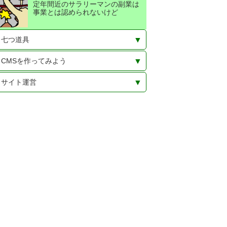
定年間近のサラリーマンの副業は
事業とは認められないけど
七つ道具
作務衣を着続け20年。この3つの商
工具と素材（人から見たらゴ
「ないなら作る」と息巻いていた
CMSを作ってみよう
品だけでいい
ミ）。断捨離なんてしないよ！
けど、結局挫折したモノたち
HTMLy
画像のメインサイズは？
AnchorCMS 超シンプル超軽量
flatpressというCMSでコメントが
CMSimple_XH-1.7.2
Bludit（フラットファイルCMS）
CMS（コンテンツ管理システム）
サイト運営
CMS
できる
を一から作り始めた記録
pタグは絶対に必要か
マークダウンの覚書
サーバーいろいろ