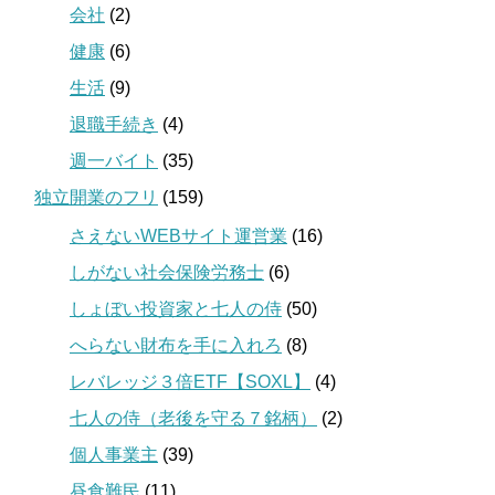
会社
(2)
健康
(6)
生活
(9)
退職手続き
(4)
週一バイト
(35)
独立開業のフリ
(159)
さえないWEBサイト運営業
(16)
しがない社会保険労務士
(6)
しょぼい投資家と七人の侍
(50)
へらない財布を手に入れろ
(8)
レバレッジ３倍ETF【SOXL】
(4)
七人の侍（老後を守る７銘柄）
(2)
個人事業主
(39)
昼食難民
(11)