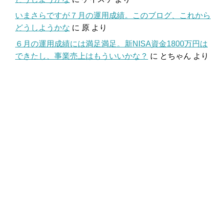
いまさらですが７月の運用成績。このブログ、これから
どうしようかな
に
原
より
６月の運用成績には満足満足。新NISA資金1800万円は
できたし、事業売上はもういいかな？
に
とちゃん
より