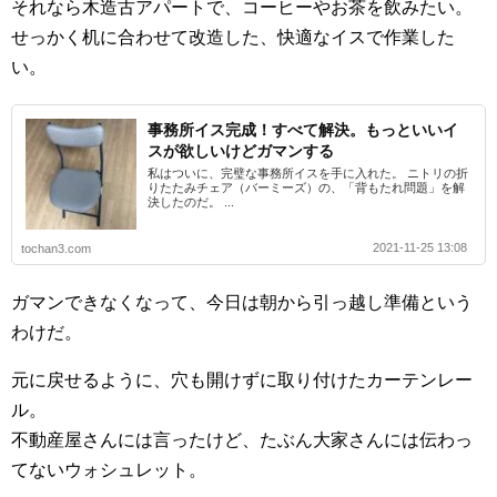
それなら木造古アパートで、コーヒーやお茶を飲みたい。
せっかく机に合わせて改造した、快適なイスで作業した
い。
事務所イス完成！すべて解決。もっといいイ
スが欲しいけどガマンする
私はついに、完璧な事務所イスを手に入れた。 ニトリの折
りたたみチェア（バーミーズ）の、「背もたれ問題」を解
決したのだ。 ...
2021-11-25 13:08
tochan3.com
ガマンできなくなって、今日は朝から引っ越し準備という
わけだ。
元に戻せるように、穴も開けずに取り付けたカーテンレー
ル。
不動産屋さんには言ったけど、たぶん大家さんには伝わっ
てないウォシュレット。