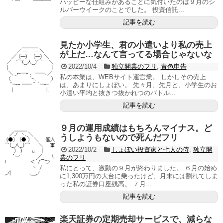
ハッピーな仕組みがあることに気付いたのは９月のシ
ルバーウイークのことでした。 投資信託...
記事を読む
見たか小学生、君の小遣いより私の売上
が上だ…なんて言ってる場合じゃないな
2022/10/4
独立開業のフリ
,
青色申告
私の本業は、WEBサイト運営業。 しかしその売上
は、あまりにしょぼい。 先々月、先月と、小学生のお
小遣い平均と抜きつ抜かれつのバトル...
記事を読む
９月の運用成績はもちろんマイナス。ど
うしようもないので死んだフリ
2022/10/2
しょぼい投資家と七人の侍
,
独立開
業のフリ
私にとって、激動の９月が終わりました。 ６月の始め
に1,300万円の大台に乗ったけど、月末には割れてしま
った私の証券口座残高。 ７月...
記事を読む
楽天証券の定期売却サービスで、減らな