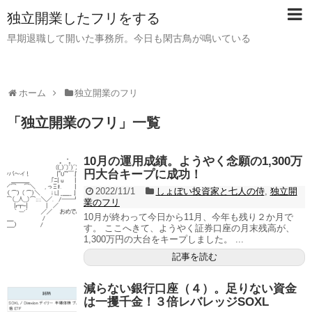
独立開業したフリをする
早期退職して開いた事務所。今日も閑古鳥が鳴いている
ホーム
独立開業のフリ
「
独立開業のフリ
」
一覧
10月の運用成績。ようやく念願の1,300万
円大台キープに成功！
2022/11/1
しょぼい投資家と七人の侍
,
独立開
業のフリ
10月が終わって今日から11月、今年も残り２か月で
す。 ここへきて、ようやく証券口座の月末残高が、
1,300万円の大台をキープしました。 ...
記事を読む
減らない銀行口座（４）。足りない資金
は一攫千金！３倍レバレッジSOXL