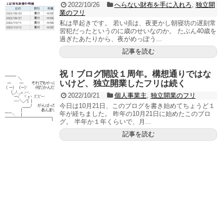
2022/10/26
へらない財布を手に入れろ
,
独立開
業のフリ
私は早起きです。 若い頃は、夜更かし朝寝坊の遅刻常
習犯だったというのに歳のせいなのか。 たぶん40歳を
過ぎたあたりから、夜がめっぽう...
記事を読む
祝！ブログ開設１周年。構想通りではな
いけど、独立開業したフリは続く
2022/10/21
個人事業主
,
独立開業のフリ
今日は10月21日、このブログを書き始めてちょうど１
年が経ちました。 昨年の10月21日に始めたこのブロ
グ。 半年か１年くらいで、月...
記事を読む