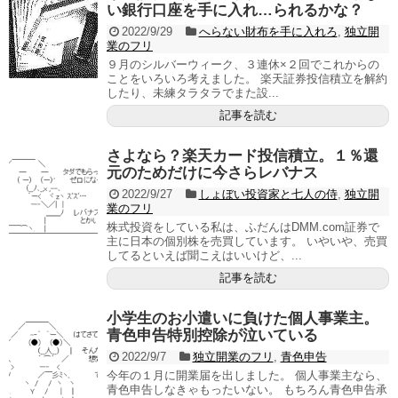
い銀行口座を手に入れ…られるかな？
2022/9/29
へらない財布を手に入れろ
,
独立開
業のフリ
９月のシルバーウィーク、３連休×２回でこれからの
ことをいろいろ考えました。 楽天証券投信積立を解約
したり、未練タラタラでまた設...
記事を読む
さよなら？楽天カード投信積立。１％還
元のためだけに今さらレバナス
2022/9/27
しょぼい投資家と七人の侍
,
独立開
業のフリ
株式投資をしている私は、ふだんはDMM.com証券で
主に日本の個別株を売買しています。 いやいや、売買
してるといえば聞こえはいいけど、...
記事を読む
小学生のお小遣いに負けた個人事業主。
青色申告特別控除が泣いている
2022/9/7
独立開業のフリ
,
青色申告
今年の１月に開業届を出しました。 個人事業主なら、
青色申告しなきゃもったいない。 もちろん青色申告承