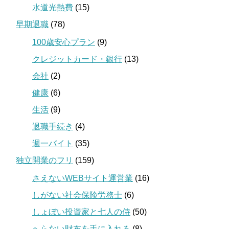
水道光熱費
(15)
早期退職
(78)
100歳安心プラン
(9)
クレジットカード・銀行
(13)
会社
(2)
健康
(6)
生活
(9)
退職手続き
(4)
週一バイト
(35)
独立開業のフリ
(159)
さえないWEBサイト運営業
(16)
しがない社会保険労務士
(6)
しょぼい投資家と七人の侍
(50)
へらない財布を手に入れろ
(8)